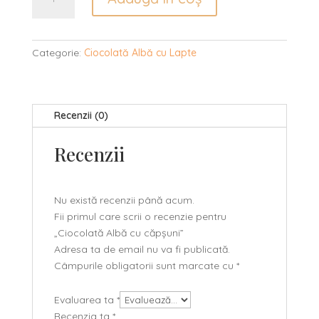
Ciocolată
Albă
cu
căpșuni
Categorie:
Ciocolată Albă cu Lapte
Recenzii (0)
Recenzii
Nu există recenzii până acum.
Fii primul care scrii o recenzie pentru
„Ciocolată Albă cu căpșuni”
Adresa ta de email nu va fi publicată.
Câmpurile obligatorii sunt marcate cu
*
Evaluarea ta
*
Recenzia ta
*