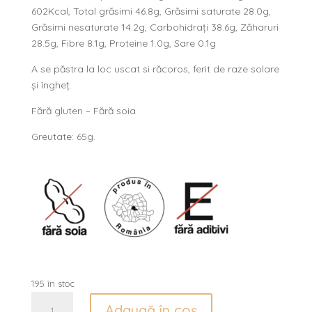
602Kcal, Total grăsimi 46.8g, Grăsimi saturate 28.0g,
Grăsimi nesaturate 14.2g, Carbohidrați 38.6g, Zăharuri
28.5g, Fibre 8.1g, Proteine 1.0g, Sare 0.1g
A se păstra la loc uscat si răcoros, ferit de raze solare
și îngheț.
Fără gluten – Fără soia
Greutate:
65g
.
195 în stoc
Cantitate
Adaugă în coș