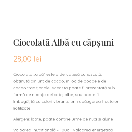
Ciocolată Albă cu căpșuni
28,00
lei
Ciocolata „albă” este o delicatesă cunoscută,
obținută din unt de cacao, în loc de boabele de
cacao tradiționale. Aceasta poate fi prezentată sub
formă de nuanțe delicate, albe, sau poate fi
îmbogățită cu culori vibrante prin adăugarea fructelor
liofilizate.
Alergeni: lapte, poate conține urme de nuci si alune
Valoarea
nutrițională – 100g : Valoarea energetică: