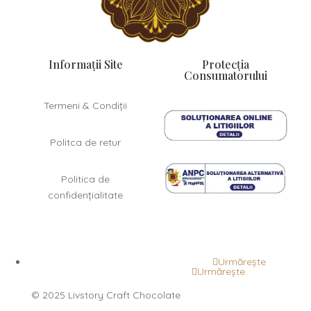
Informații Site
Protecția
Consumatorului
Termeni & Condiții
Politca de retur
Politica de
confidențialitate
Urmărește
Urmărește
©
2025 Livstory Craft Chocolate