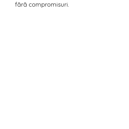
fără compromisuri.


Ciocolată artizanală
Ingrediente de
premiată,
calitate superioară
bean to bar