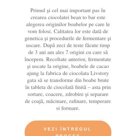
Primul și cel mai important pas în
crearea ciocolatei bean to bar este
alegerea originilor boabelor pe care le
vom folosi. Calitatea lor este dată de
genetica și procedurile de fermentare și
uscare. După zeci de teste făcute timp
de 3 ani am ales 7 origini cu care să
începem. Recoltate anterior, fermentate
și uscate la origine, boabele de cacao
ajung la fabrica de ciocolata Livstory
gata să se transforme din boabe brute
în tableta de ciocolată finită – asta prin
sortare, coacere, zdrobire și separare
de coajă, măcinare, rafinare, temperare
si formare.
VEZI ÎNTREGUL
PROCES