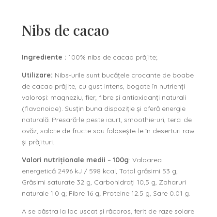
Nibs de cacao
Ingrediente :
100% nibs de cacao prăjite;
Utilizare:
Nibs-urile sunt bucățele crocante de boabe
de cacao prăjite, cu gust intens, bogate în nutrienți
valoroși: magneziu, fier, fibre și antioxidanți naturali
(flavonoide). Susțin buna dispoziție și oferă energie
naturală. Presară-le peste iaurt, smoothie-uri, terci de
ovăz, salate de fructe sau folosește-le în deserturi raw
și prăjituri.
Valori nutriționale medii
–
100g
: Valoarea
energetică 2496 kJ / 598 kcal, Total grăsimi 53 g,
Grăsimi saturate 32 g, Carbohidrați 10,5 g, Zaharuri
naturale 1.0 g; Fibre 16 g; Proteine 12.5 g, Sare 0.01 g.
A se păstra la loc uscat și răcoros, ferit de raze solare