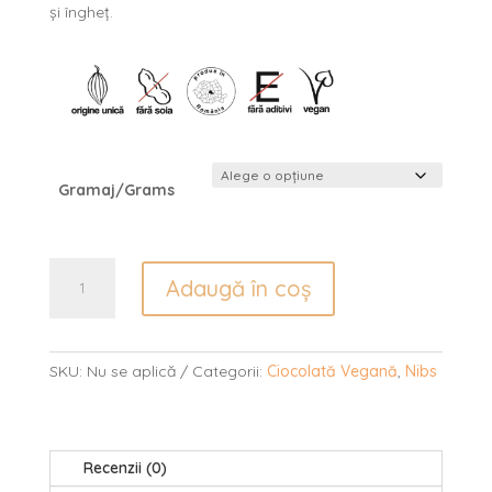
și îngheț.
Gramaj/Grams
Cantitate
Adaugă în coș
Nibs
de
cacao
SKU:
Nu se aplică
Categorii:
Ciocolată Vegană
,
Nibs
Recenzii (0)